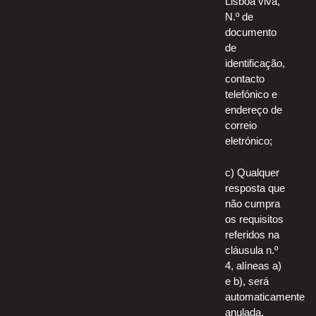
Lisboa viva,
N.º de
documento
de
identificação,
contacto
telefónico e
endereço de
correio
eletrónico;
c) Qualquer
resposta que
não cumpra
os requisitos
referidos na
cláusula n.º
4, alíneas a)
e b), será
automaticamente
anulada.