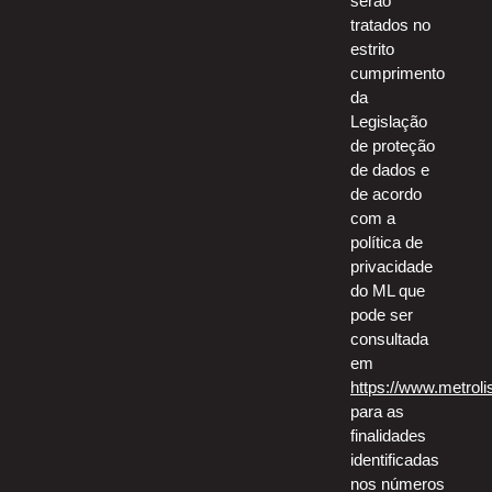
serão
tratados no
estrito
cumprimento
da
Legislação
de proteção
de dados e
de acordo
com a
política de
privacidade
do ML que
pode ser
consultada
em
https://www.metroli
para as
finalidades
identificadas
nos números