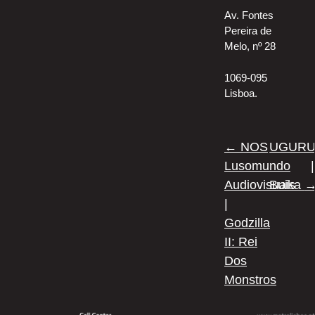
Av. Fontes
Pereira de
Melo, nº 28
1069-095
Lisboa.
Post
←
NOS
UGUR
navigation
Lusomundo
|
Audiovisuais
Buika
|
Godzilla
II: Rei
Dos
Monstros