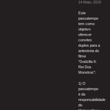
14 Maio, 2019
Este
passatempo
tem como
objetivo
oferecer
convites
duplos para a
antestreia do
filme
“Godzilla II:
Rei Dos
Monstros”:
1) O
passatempo
é da
responsabilidade
do