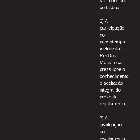
Metropolitano
de Lisboa;
2) A
participação
no
passatempo
« Godzilla II:
Rei Dos
Monstros»
pressupõe o
conhecimento
e aceitação
integral do
presente
regulamento.
3) A
divulgação
do
regulamento