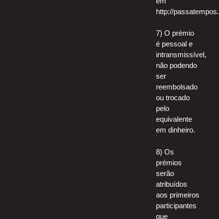
em
http://passatempos.
7) O prémio
é pessoal e
intransmissível,
não podendo
ser
reembolsado
ou trocado
pelo
equivalente
em dinheiro.
8) Os
prémios
serão
atribuídos
aos primeiros
participantes
que