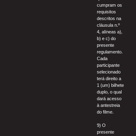
cumpram os
requisitos
descritos na
cláusula n.º
4, alíneas a),
b) e c) do
presente
regulamento.
Cada
participante
selecionado
terá direito a
1 (um) bilhete
duplo, o qual
dará acesso
à antestreia
do filme.
9) O
presente