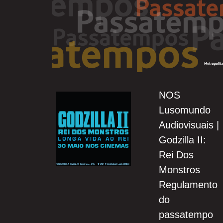
Skip
to
content
NOS
Lusomundo
Audiovisuais |
Godzilla II:
Rei Dos
Monstros
Regulamento
do
passatempo